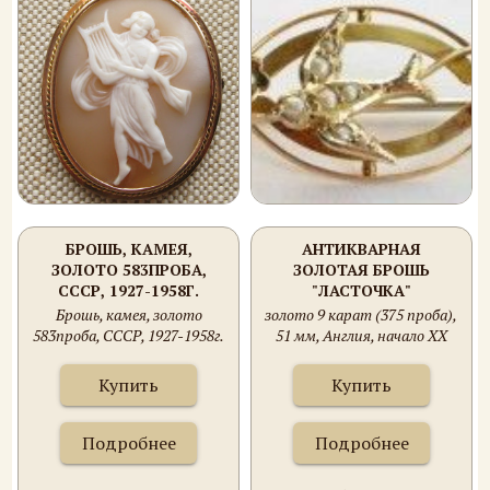
БРОШЬ, КАМЕЯ,
АНТИКВАРНАЯ
ЗОЛОТО 583ПРОБА,
ЗОЛОТАЯ БРОШЬ
СССР, 1927-1958Г.
"ЛАСТОЧКА"
10ГРАММ, 35Х43ММ.
Брошь, камея, золото
золото 9 карат (375 проба),
583проба, СССР, 1927-1958г.
51 мм, Англия, начало ХХ
10Грамм, 35х43мм. Камея
века.
нуждается в закрепке.
Купить
Купить
Подробнее
Подробнее