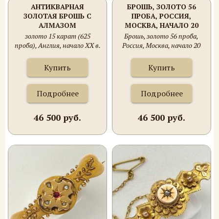
АНТИКВАРНАЯ
БРОШЬ, ЗОЛОТО 56
ЗОЛОТАЯ БРОШЬ С
ПРОБА, РОССИЯ,
АЛМАЗОМ
МОСКВА, НАЧАЛО 20
ВЕКА. 3.65 ГРАММА.
золото 15 карат (625
Брошь, золото 56 проба,
43Х18ММ. ЖЕМЧУГ
проба), Англия, начало ХХ в.
Россия, Москва, начало 20
СТАРЫЙ , ХРИЗОЛИТ В
века. 3.65 грамма. 43Х18мм.
ПОДБОРЕ.
Жемчуг старый , хризолит в
Купить
Купить
подборе.
Подробнее
Подробнее
46 500 руб.
46 500 руб.