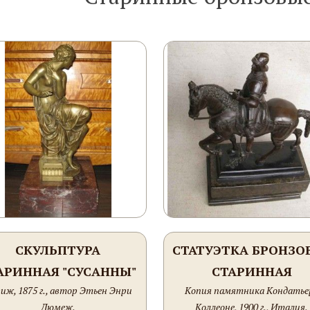
СКУЛЬПТУРА
СТАТУЭТКА БРОНЗО
АРИННАЯ "СУСАННЫ"
СТАРИННАЯ
иж, 1875 г., автор Этьен Энри
Копия памятника Кондатье
ВТОРСКАЯ ОТЛИВКА
Дюмеж.
Коллеоне, 1900 г., Италия.