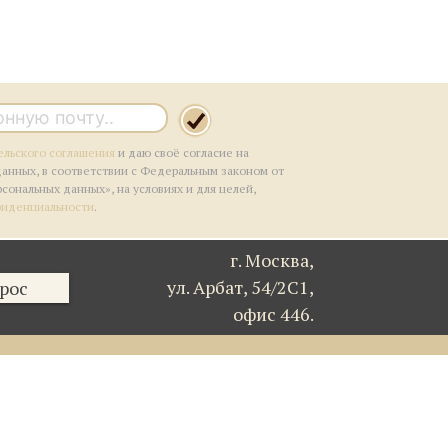
ельского соглашения
и даю своё согласие на
данных, в соответствии с Федеральным законом от
рсональных данных», на условиях и для целей,
фиденциальности
.
г. Москва,
ул. Арбат, 54/2С1,
рос
офис 446.