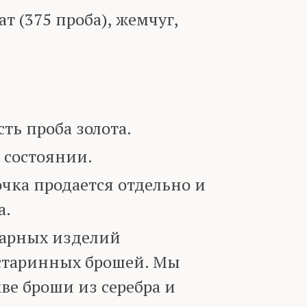
т (375 проба), жемчуг,
ь проба золота.
 состоянии.
ка продается отдельно и
а.
варных изделий
старинных брошей. Мы
ве броши из серебра и