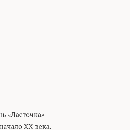
ь «Ласточка»
ачало ХХ века.