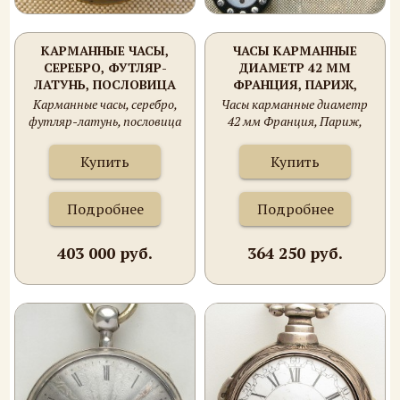
КАРМАННЫЕ ЧАСЫ,
ЧАСЫ КАРМАННЫЕ
СЕРЕБРО, ФУТЛЯР-
ДИАМЕТР 42 ММ
ЛАТУНЬ, ПОСЛОВИЦА
ФРАНЦИЯ, ПАРИЖ,
НА ЦИФЕРБЛАТЕ- UNA
CHARLES OUDIN-
Карманные часы, серебро,
Часы карманные диаметр
EX HIS ULTIMA- ОДИН
УЧЕНИК БРЕГЕ, ДО 1812-
футляр-латунь, пословица
42 мм Франция, Париж,
ИЗ ЭТИХ ЧАСОВ БУДЕТ
1845ГГ. СЕРЕБРО. ЧУТЬ
на циферблате- Una ex his
Charles Oudin-ученик Бреге,
ПОСЛЕДНИЙ. JOHANNES
СПЕШАТ.
ultima- один из этих часов
до 1812- 1845гг. Серебро.
Купить
Купить
STADLER , БАЛАНС НА
будет последний. Johannes
Чуть спешат.
РУБИНЕ, TDL, 49ММ С
Stadler , баланс на рубине,
ФУТЛЯРОМ. КОНЕЦ 17
TDL, 49мм с футляром.
Подробнее
Подробнее
ВЕКА.
Конец 17 века.
403 000 руб.
364 250 руб.