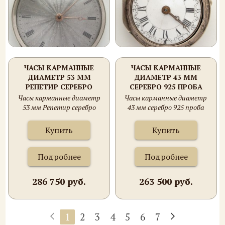
ЧАСЫ КАРМАННЫЕ
ЧАСЫ КАРМАННЫЕ
ДИАМЕТР 53 ММ
ДИАМЕТР 43 ММ
РЕПЕТИР СЕРЕБРО
СЕРЕБРО 925 ПРОБА
ФРАНЦИЯ БАЛАНС НА
ЛОНДОН XVIIIВ. НЕ НА
Часы карманные диаметр
Часы карманные диаметр
АЛМАЗЕ 100.4 ГРАММА.
ХОДУ
53 мм Репетир серебро
43 мм серебро 925 проба
ПЕРВАЯ ПОЛОВИНА 19
Франция баланс на алмазе
Лондон XVIIIв. Не на ходу
ВЕКА
100.4 грамма. Первая
Купить
Купить
половина 19 века
Подробнее
Подробнее
286 750 руб.
263 500 руб.
1
2
3
4
5
6
7