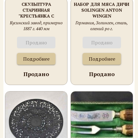
СКУЛЬПТУРА
НАБОР ДЛЯ МЯСА ДИЧИ
СТАРИННАЯ
SOLINGEN ANTON
"КРЕСТЬЯНКА С
WINGEN
ГРАБЛЯМИ НА
Кусинский завод, примерно
Германия, Золинген, сталь,
ЛОШАДИ"
1887 г. 440 мм
олений ро г.
Продано
Продано
Подробнее
Подробнее
Продано
Продано