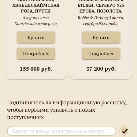
ХИЛЬДЕСХАЙМСКАЯ
ВИЛКИ, СЕРЕБРО 925
РОЗА, ПУТТИ
ПРОБА, ПОЗОЛОТА,
136.5 ГРАММА, 202 ММ.
Ажурная ваза,
Robbe & Berking 2 вилки,
Хильдесхаймская роза,
серебро 925 проба,
Путти, серебро 800 проба,
позолота, 136.5 грамма, 202
493 грамма, 300 мм.
мм.
Купить
Купить
Подробнее
Подробнее
155 000 руб.
37 200 руб.
Подпишитесь на информационную рассылку,
чтобы первыми узнавать о новых
поступлениях