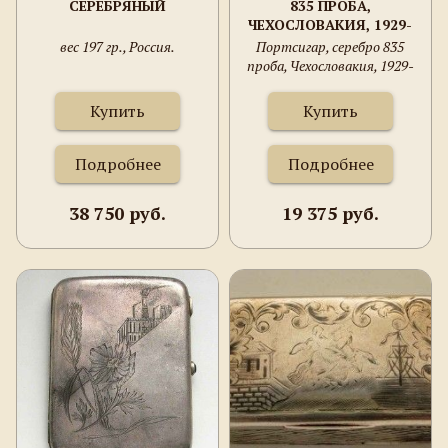
СЕРЕБРЯНЫЙ
835 ПРОБА,
ЧЕХОСЛОВАКИЯ, 1929-
41ГГ., 94Х79ММ, 117
вес 197 гр., Россия.
Портсигар, серебро 835
ГРАММ.
проба, Чехословакия, 1929-
41гг., 94х79мм, 117 грамм.
Купить
Купить
Подробнее
Подробнее
38 750 руб.
19 375 руб.