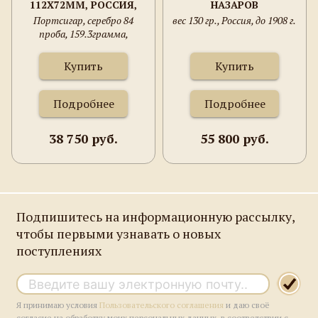
112Х72ММ, РОССИЯ,
НАЗАРОВ
МОСКВА, ФУЛЬД
Портсигар, серебро 84
вес 130 гр., Россия, до 1908 г.
АЛЕКСАНДР
проба, 159.3грамма,
ИОСИФОВИЧ 1880-90ГГ.
112х72мм, Россия, Москва,
Фульд Александр Иосифович
Купить
Купить
1880-90гг.
Подробнее
Подробнее
38 750 руб.
55 800 руб.
Подпишитесь на информационную рассылку,
чтобы первыми узнавать о новых
поступлениях
Я принимаю условия
Пользовательского соглашения
и даю своё
согласие на обработку моих персональных данных, в соответствии с