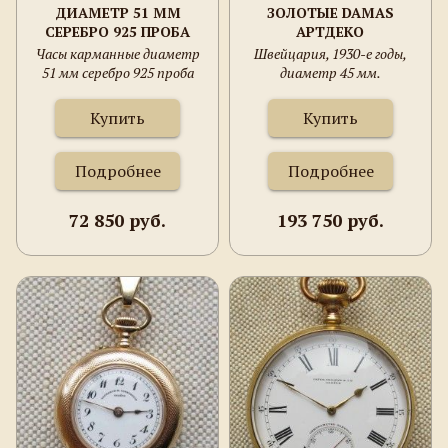
ДИАМЕТР 51 ММ
ЗОЛОТЫЕ DAMAS
СЕРЕБРО 925 ПРОБА
АРТДЕКО
АНГЛИЯ ЛОНДОН 1897Г,
Часы карманные диаметр
Швейцария, 1930-е годы,
БАЛАНС НА РУБИНЕ
51 мм серебро 925 проба
диаметр 45 мм.
Англия Лондон 1897г, баланс
на рубине
Купить
Купить
Подробнее
Подробнее
72 850 руб.
193 750 руб.