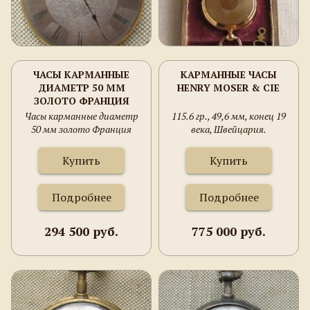
ЧАСЫ КАРМАННЫЕ
КАРМАННЫЕ ЧАСЫ
ДИАМЕТР 50 ММ
HENRY MOSER & CIE
ЗОЛОТО ФРАНЦИЯ
ПЕРВАЯ ПОЛОВИНА
Часы карманные диаметр
115.6 гр., 49,6 мм, конец 19
ХIXВ. 63.7 ГРАММА.
50 мм золото Франция
века, Швейцария.
первая половина ХIXв. 63.7
грамма.
Купить
Купить
Подробнее
Подробнее
294 500 руб.
775 000 руб.