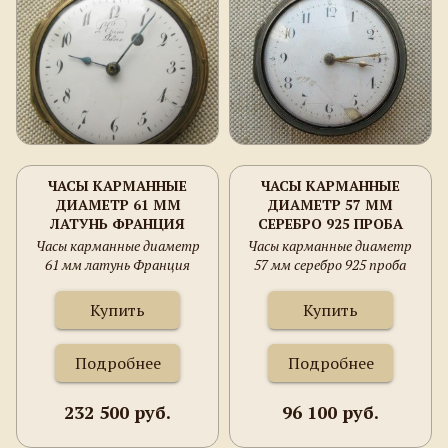
ЧАСЫ КАРМАННЫЕ
ЧАСЫ КАРМАННЫЕ
ДИАМЕТР 61 ММ
ДИАМЕТР 57 ММ
ЛАТУНЬ ФРАНЦИЯ
СЕРЕБРО 925 ПРОБА
ПАРИЖ НАДПИСЬ
АНГЛИЯ ЛОНДОН
Часы карманные диаметр
Часы карманные диаметр
L`EPINE 18 ВЕК.
BANNISTER 1813Г.
61 мм латунь Франция
57 мм серебро 925 проба
РЕСТАВРАЦИЯ
Париж надпись L`Epine 18
Англия Лондон Bannister
ЦИФЕРБЛАТА, НА ХОДУ
век. реставрация
1813г.
Купить
Купить
ИНОГДА
циферблата, на ходу иногда
ОСТАНАВЛИВАЮТСЯ НА
останавливаются на 6:20
6:20
Подробнее
Подробнее
232 500 руб.
96 100 руб.