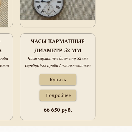
О
ЧАСЫ КАРМАННЫЕ
А
ДИАМЕТР 52 ММ
роба
Часы карманные диаметр 52 мм
Е
СЕРЕБРО 925 ПРОБА
рамма
серебро 925 проба Англия механизм
АНГЛИЯ МЕХАНИЗМ
W.P. Eastmond Red Hill корпус Лондон
W.P. EASTMOND RED
Купить
1882г.
HILL КОРПУС ЛОНДОН
Подробнее
1882Г.
66 650 руб.