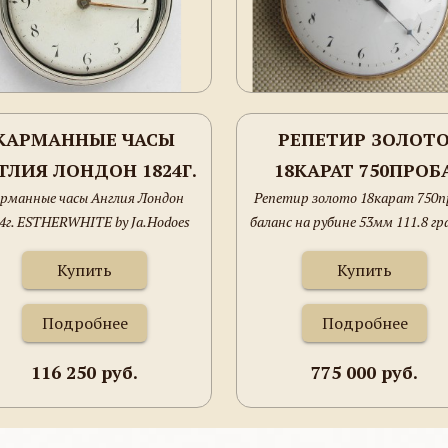
КАРМАННЫЕ ЧАСЫ
РЕПЕТИР ЗОЛОТ
ГЛИЯ ЛОНДОН 1824Г.
18КАРАТ 750ПРОБ
рманные часы Англия Лондон
Репетир золото 18карат 750п
ESTHERWHITE BY
БАЛАНС НА РУБИН
4г. ESTHERWHITE by Ja.Hodoes
баланс на рубине 53мм 111.8 г
.HODOES KINOSLAND
53ММ
inosland серебро 925 проба с
ЕРЕБРО 925 ПРОБА С
Купить
Купить
тляром цепь Гааля 55мм не на
ТЛЯРОМ ЦЕПЬ ГААЛЯ
ходу
Подробнее
Подробнее
55ММ НЕ НА ХОДУ
116 250 руб.
775 000 руб.