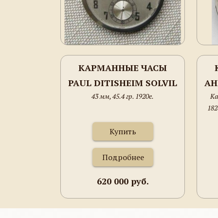
КАРМАННЫЕ ЧАСЫ
PAUL DITISHEIM SOLVIL
АН
43 мм, 45.4 гр. 1920е.
Ка
182
JA
K
С
Купить
фу
ФУ
Подробнее
620 000 руб.