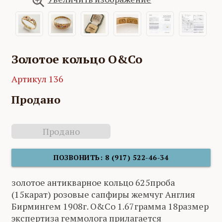
Золотое кольцо O&Co
Артикул 136
Продано
Продано
ПОЗВОНИТЬ: 8 (917) 522-46-34
золотое антикварное кольцо 625проба
(15карат) розовые сапфиры жемчуг Англия
Бирмингем 1908г. O&Co 1.67грамма 18размер
экспертиза геммолога прилагается