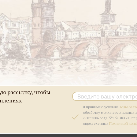
ю рассылку, чтобы
уплениях
Я принимаю условия
Пользоват
обработку моих персональных 
27.07.2006 года №152-ФЗ «О пе
определенных
Политикой кон