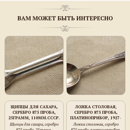
ВАМ МОЖЕТ БЫТЬ ИНТЕРЕСНО
ЩИПЦЫ ДЛЯ САХАРА,
ЛОЖКА СТОЛОВАЯ,
СЕРЕБРО 875 ПРОБА,
СЕРЕБРО 875 ПРОБА,
25ГРАММ, 110ММ.СССР.
ПЛАТИНОПРИБОР, 1927-
1946Г., МОСКВА, 81.8
Щипцы для сахара, серебро
Ложка столовая, серебро
ГРАММА, 213ММ.
875 проба, 25грамм,
875 проба, платиноприбор,