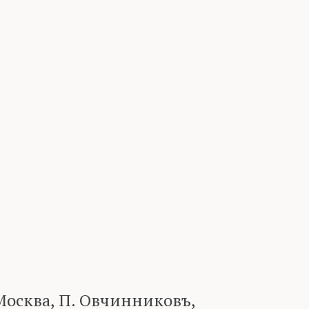
осква, П. Овчинниковъ,