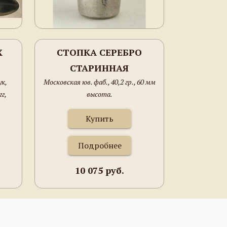
Х
СТОПКА СЕРЕБРО
СТАРИННАЯ
к,
Московская юв. фаб., 40,2 гр., 60 мм
А,
гг,
высота.
,
11мм.
МА,
Купить
Подробнее
10 075 руб.