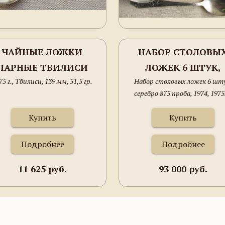
ЧАЙНЫЕ ЛОЖКИ
НАБОР СТОЛОВЫ
ПАРНЫЕ ТБИЛИСИ
ЛОЖЕК 6 ШТУК,
75 г., Тбилиси, 139 мм, 51,5 гр.
Набор столовых ложек 6 шту
СЕРЕБРО 875 ПРОБ
серебро 875 проба, 1974, 1975
1974, 1975ГГ, СССР
СССР, Павловск, 454 грамма, 2
ПАВЛОВСК, 454 ГРАМ
Купить
Купить
211ММ.
Подробнее
Подробнее
11 625 руб.
93 000 руб.