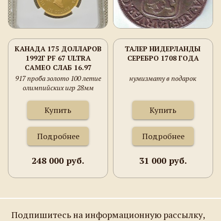
КАНАДА 175 ДОЛЛАРОВ
ТАЛЕР НИДЕРЛАНДЫ
1992Г PF 67 ULTRA
СЕРЕБРО 1708 ГОДА
CAMEO СЛАБ 16.97
ГРАММА 917 ПРОБА
917 проба золото 100 летие
нумизмату в подарок
ЗОЛОТО 100 ЛЕТИЕ
олимпийских игр 28мм
ОЛИМПИЙСКИХ ИГР
2.2мм
Купить
Купить
Подробнее
Подробнее
248 000 руб.
31 000 руб.
Подпишитесь на информационную рассылку,