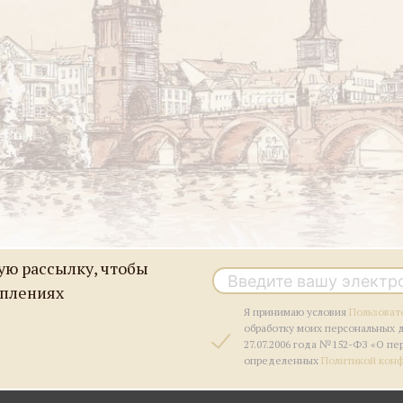
ю рассылку, чтобы
уплениях
Я принимаю условия
Пользоват
обработку моих персональных 
27.07.2006 года №152-ФЗ «О пе
определенных
Политикой кон