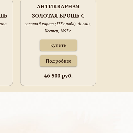
АНТИКВАРНАЯ
ШЬ
ЗОЛОТАЯ БРОШЬ С
runo
золото 9 карат (375 проба), Англия,
РУБИНАМИ И АЛМАЗОМ
Честер, 1897 г.
Купить
Подробнее
46 500 руб.