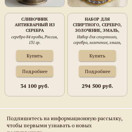
СЛИВОЧНИК
НАБОР ДЛЯ
АНТИКВАРНЫЙ ИЗ
СПИРТНОГО, СЕРЕБРО,
СЕРЕБРА
ЗОЛОЧЕНИЕ, ЭМАЛЬ,
КУБАЧИ, КОРОБКА.
серебро 84 пробы, Россия,
Набор для спиртного,
1245ГРАММА. 894
131 гр.
серебро, золочение, эмаль,
ПРОБА ПО
Кубачи, коробка.
СПЕКТРОМЕТРУ. 235ММ
1245грамма. 894 проба по
Купить
Купить
ВЫСОТА КУВШИНА,
спектрометру. 235мм
ПОДНОС 210Х280ММ.
высота кувшина, поднос
210х280мм.
Подробнее
Подробнее
34 100 руб.
294 500 руб.
Подпишитесь на информационную рассылку,
чтобы первыми узнавать о новых