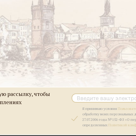
ю рассылку, чтобы
уплениях
Я принимаю условия
Пользоват
обработку моих персональных 
27.07.2006 года №152-ФЗ «О пе
определенных
Политикой кон