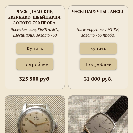
ЧАСЫ ДАМСКИЕ,
ЧАСЫ НАРУЧНЫЕ ANCRE
EBERHARD, ШВЕЙЦАРИЯ,
ЗОЛОТО 750 ПРОБА,
24.36 ГРАММА, 15ММ,
Часы дамские, EBERHARD,
Часы наручные ANCRE,
170ММ.
Швейцария, золото 750
золото 750 проба,
проба, 24.36 грамма, 15мм,
Швейцария, 22х16 мм, 7
170мм.
грамм общий вес, не на ходу
Купить
Купить
Подробнее
Подробнее
325 500 руб.
31 000 руб.