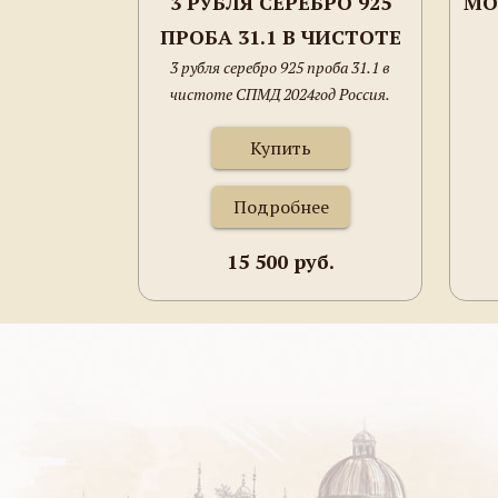
3 РУБЛЯ СЕРЕБРО 925
МО
ПРОБА 31.1 В ЧИСТОТЕ
3 рубля серебро 925 проба 31.1 в
СПМД 2024ГОД РОССИЯ.
чистоте СПМД 2024год Россия.
Купить
Подробнее
15 500 руб.