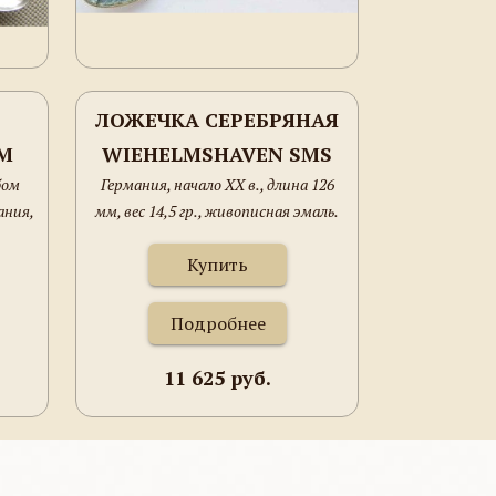
ЛОЖЕЧКА СЕРЕБРЯНАЯ
М
WIEHELMSHAVEN SMS
бом
Германия, начало ХХ в., длина 126
00
FRIEDRICH CARL
ания,
мм, вес 14,5 гр., живописная эмаль.
,
.
Купить
Подробнее
11 625 руб.