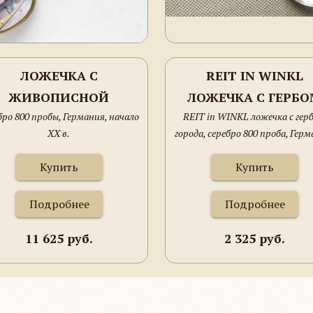
ЛОЖЕЧКА С
REIT IN WINKL
ЖИВОПИСНОЙ
ЛОЖЕЧКА С ГЕРБО
бро 800 пробы, Германия, начало
REIT in WINKL ложечка с гер
ЭМАЛЬЮ WIEN
ГОРОДА, СЕРЕБРО 8
ХХ в.
города, серебро 800 проба, Герм
PARLAMENT
ПРОБА, ГЕРМАНИЯ
101мм, 8.4 грамма.
101ММ, 8.4 ГРАММА
Купить
Купить
Подробнее
Подробнее
11 625 руб.
2 325 руб.