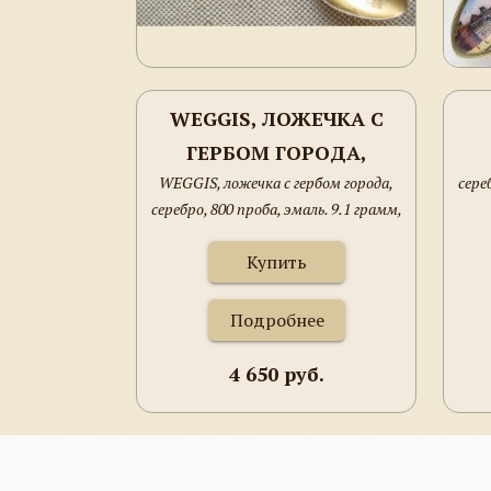
WEGGIS, ЛОЖЕЧКА С
ГЕРБОМ ГОРОДА,
WEGGIS, ложечка с гербом города,
сере
СЕРЕБРО, 800 ПРОБА,
серебро, 800 проба, эмаль. 9.1 грамм,
ЭМАЛЬ. 9.1 ГРАММ,
111мм. Германия.
111ММ. ГЕРМАНИЯ.
Купить
Подробнее
4 650 руб.