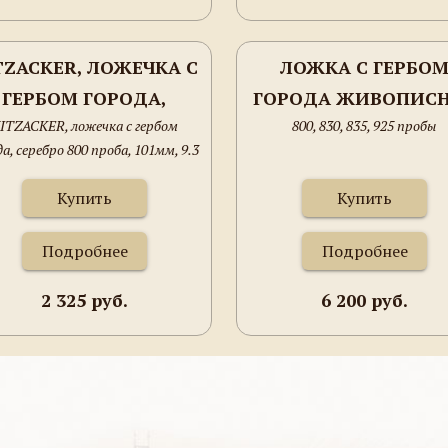
TZACKER, ЛОЖЕЧКА С
ЛОЖКА С ГЕРБО
ГЕРБОМ ГОРОДА,
ГОРОДА ЖИВОПИС
ITZACKER, ложечка с гербом
800, 830, 835, 925 пробы
ЕРЕБРО 800 ПРОБА,
ЭМАЛЬ
да, серебро 800 проба, 101мм, 9.3
01ММ, 9.3 ГРАММА.
грамма.
Купить
Купить
Подробнее
Подробнее
2 325 руб.
6 200 руб.