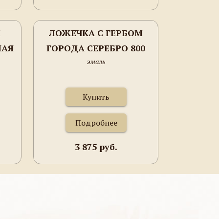
М
ЛОЖЕЧКА С ГЕРБОМ
НАЯ
ГОРОДА СЕРЕБРО 800
эмаль
ПРОБА
Купить
Подробнее
3 875 руб.