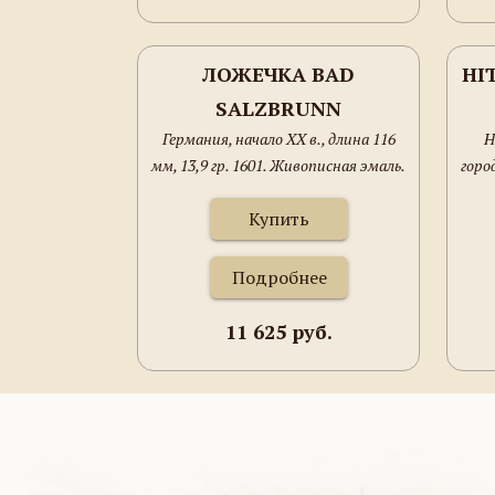
ЛОЖЕЧКА BAD
HI
SALZBRUNN
Германия, начало ХХ в., длина 116
H
ELISENHALLE
С
мм, 13,9 гр. 1601. Живописная эмаль.
горо
1
Купить
Подробнее
11 625 руб.