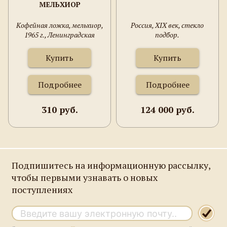
МЕЛЬХИОР
Кофейная ложка, мельхиор,
Россия, XIX век, стекло
1965 г., Ленинградская
подбор.
ювелирно-часовая фабрика,
125 мм.
Купить
Купить
Подробнее
Подробнее
310 руб.
124 000 руб.
Подпишитесь на информационную рассылку,
чтобы первыми узнавать о новых
поступлениях