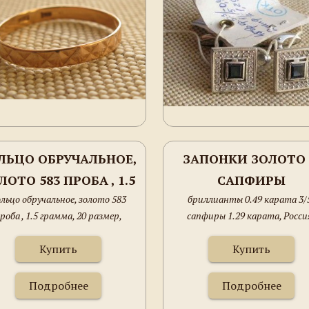
ЛЬЦО ОБРУЧАЛЬНОЕ,
ЗАПОНКИ ЗОЛОТО
ЛОТО 583 ПРОБА , 1.5
САПФИРЫ
льцо обручальное, золото 583
бриллианты 0.49 карата 3/
РАММА, 20 РАЗМЕР,
роба , 1.5 грамма, 20 размер,
сапфиры 1.29 карата, Росси
Москва.
Купить
Купить
Подробнее
Подробнее