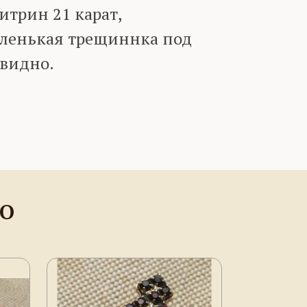
итрин 21 карат,
аленькая трещиннка под
 видно.
НО