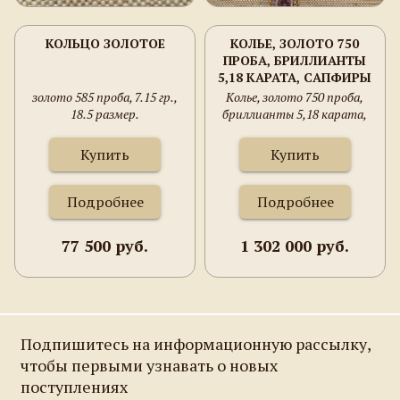
КОЛЬЦО ЗОЛОТОЕ
КОЛЬЕ, ЗОЛОТО 750
ПРОБА, БРИЛЛИАНТЫ
5,18 КАРАТА, САПФИРЫ
0,54 КАРАТА,
золото 585 проба, 7.15 гр.,
Колье, золото 750 проба,
АМЕТИСТЫ 16КАРАТ .
18.5 размер.
бриллианты 5,18 карата,
427ММ. 70.5 ГРАММА.
сапфиры 0,54 карата,
аметисты 16карат . 427мм.
Купить
Купить
70.5 грамма.
Подробнее
Подробнее
77 500 руб.
1 302 000 руб.
Подпишитесь на информационную рассылку,
чтобы первыми узнавать о новых
поступлениях