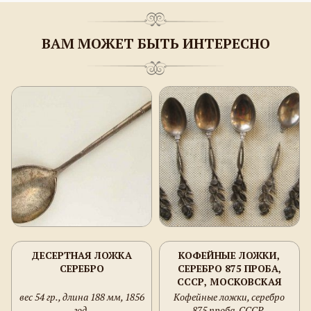
ВАМ МОЖЕТ БЫТЬ ИНТЕРЕСНО
ДЕСЕРТНАЯ ЛОЖКА
КОФЕЙНЫЕ ЛОЖКИ,
СЕРЕБРО
СЕРЕБРО 875 ПРОБА,
СССР, МОСКОВСКАЯ
ЮВЕЛИРНАЯ ФАБРИКА
вес 54 гр., длина 188 мм, 1856
Кофейные ложки, серебро
1927-1946Г., 52 ГРАММА.
год.
875 проба, СССР,