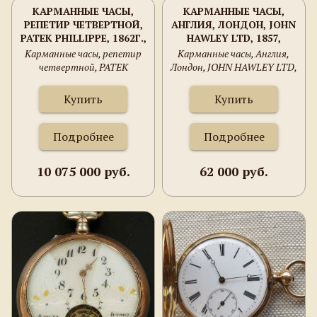
КАРМАННЫЕ ЧАСЫ,
КАРМАННЫЕ ЧАСЫ,
РЕПЕТИР ЧЕТВЕРТНОЙ,
АНГЛИЯ, ЛОНДОН, JOHN
PATEK PHILLIPPE, 1862Г.,
HAWLEY LTD, 1857,
ЗОЛОТО 750 ПРОБА,
57ММ.НА ХОДУ
Карманные часы, репетир
Карманные часы, Англия,
106.6ГРАММА, 49ММ.
четвертной, PATEK
Лондон, JOHN HAWLEY LTD,
ШВЕЙЦАРИЯ, ЖЕНЕВА.
PHILLIPPE, 1862г., золото
1857, 57мм.на ходу
ГЕРБ КНЯЗЕЙ
750 проба, 106.6грамма,
Купить
Купить
УРУСОВЫХ.
49мм. Швейцария, Женева.
Герб князей Урусовых.
Подробнее
Подробнее
10 075 000 руб.
62 000 руб.