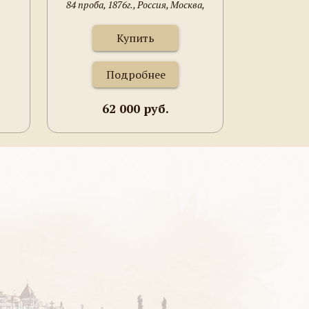
84 проба, 1876г., Россия, Москва,
МОСКВА, ИВАН
Иван Алексеев, 301грамм. 217мм.
АЛЕКСЕЕВ, 301ГРАММ.
Купить
217ММ.
Подробнее
62 000 руб.