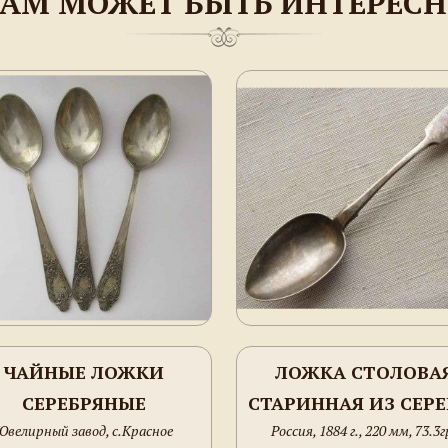
АМ МОЖЕТ БЫТЬ ИНТЕРЕС
ЧАЙНЫЕ ЛОЖКИ
ЛОЖКА СТОЛОВА
СЕРЕБРЯНЫЕ
СТАРИННАЯ ИЗ СЕРЕ
Ювелирный завод, с.Красное
Россия, 1884 г., 220 мм, 73.3г
АНТИКВАРНЫЕ