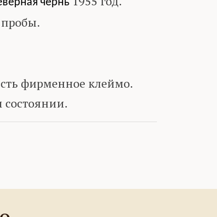
1955 год.
еверная чернь
 пробы.
сть фирменное клеймо.
 состоянии.