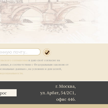
ельского соглашения
и даю своё согласие на
данных, в соответствии с Федеральным законом от
рсональных данных», на условиях и для целей,
фиденциальности
.
г. Москва,
ул. Арбат, 54/2С1,
рос
офис 446.