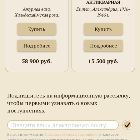
АНТИКВАРНАЯ
Ажурная ваза,
Египет, Александрия, 1916-
Хильдесхаймская роза,
1946 г.
Путти, серебро 800 проба,
Германия, Франкфурт-на-
Купить
Купить
Майне, Adolf Mayer, 233
грамма, 234х195 мм.
Подробнее
Подробнее
58 900 руб.
15 500 руб.
Подпишитесь на информационную рассылку,
чтобы первыми узнавать о новых
поступлениях
Я принимаю условия
Пользовательского соглашения
и даю своё
согласие на обработку моих персональных данных, в соответствии с