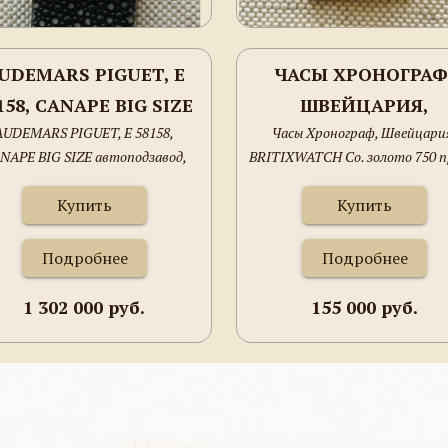
UDEMARS PIGUET, E
ЧАСЫ ХРОНОГРАФ
158, CANAPE BIG SIZE
ШВЕЙЦАРИЯ,
AUDEMARS PIGUET, E 58158,
Часы Хронограф, Швейцари
АВТОПОДЗАВОД,
BRITIXWATCH CO.
NAPE BIG SIZE автоподзавод,
BRITIXWATCH Co. золото 750 п
ВЕЙЦАРИЯ, ЗОЛОТО
ЗОЛОТО 750 ПРОБА
вейцария, золото 750 проба,
37.5мм.
50 ПРОБА, 84ГРАММА
37.5ММ.
Купить
Купить
4грамма общий вес, 28х48мм.
ЩИЙ ВЕС, 28Х48ММ.
Ремень- кожа ската.
Подробнее
Подробнее
МЕНЬ- КОЖА СКАТА.
1 302 000 руб.
155 000 руб.