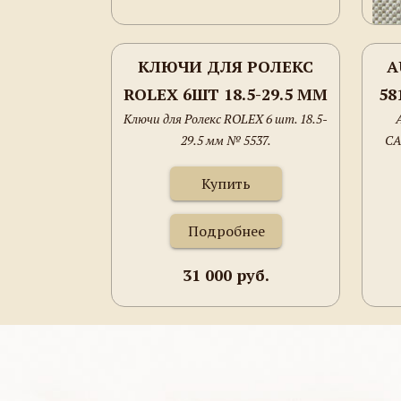
КЛЮЧИ ДЛЯ РОЛЕКС
A
ROLEX 6ШТ 18.5-29.5 ММ
58
Ключи для Ролекс ROLEX 6 шт. 18.5-
№ 5537.
29.5 мм № 5537.
CA
Ш
Ш
7
Купить
8
ОБ
Подробнее
РЕ
31 000 руб.