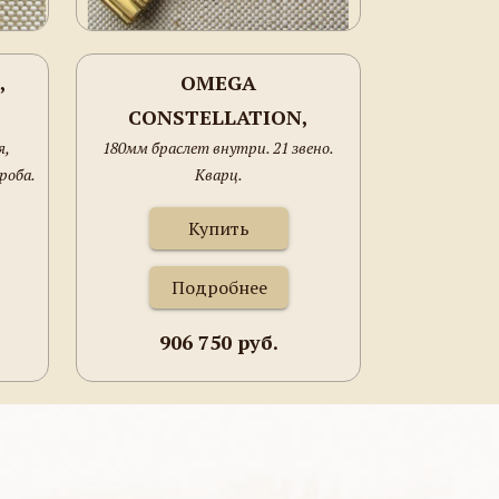
,
OMEGA
CONSTELLATION,
я,
180мм браслет внутри. 21 звено.
ЗОЛОТО 750 ПРОБА,
роба.
Кварц.
.
77.3ГРАММА ОБЩИЙ
ВЕС, 25ММ ДИАМЕТР,
Купить
ЖЕНСКИЕ,
Подробнее
906 750 руб.