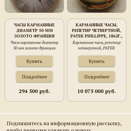
ЧАСЫ КАРМАННЫЕ
КАРМАННЫЕ ЧАСЫ,
ДИАМЕТР 50 ММ
РЕПЕТИР ЧЕТВЕРТНОЙ,
ЗОЛОТО ФРАНЦИЯ
PATEK PHILLIPPE, 1862Г.,
ПЕРВАЯ ПОЛОВИНА
ЗОЛОТО 750 ПРОБА,
Часы карманные диаметр
Карманные часы, репетир
ХIXВ. 63.7 ГРАММА.
106.6ГРАММА, 49ММ.
50 мм золото Франция
четвертной, PATEK
ШВЕЙЦАРИЯ, ЖЕНЕВА.
первая половина ХIXв. 63.7
PHILLIPPE, 1862г., золото
ГЕРБ КНЯЗЕЙ
грамма.
750 проба, 106.6грамма,
Купить
Купить
УРУСОВЫХ.
49мм. Швейцария, Женева.
Герб князей Урусовых.
Подробнее
Подробнее
294 500 руб.
10 075 000 руб.
Подпишитесь на информационную рассылку,
чтобы первыми узнавать о новых