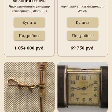
ФРАНЦИЯ LEPINE,
1820ЕГГ., ЗОЛОТО 750
Часы карманные, репетир
карманные часы милитари,
ПРОБА, 47ММ, 58.7
четвертной, Франция
48 мм
ГРАММА.
LEPINE, 1820егг., золото 750
проба, 47мм, 58.7 грамма.
Купить
Купить
Подробнее
Подробнее
1 054 000 руб.
69 750 руб.