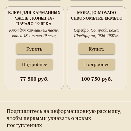
КЛЮЧ ДЛЯ КАРМАННЫХ
МОВАДО MOVADO
ЧАСЛВ , КОНЕЦ 18-
CHRONOMETRE ERMETO
НАЧАЛО 19 ВЕКА,
ЗОЛОТО, АМЕТИСТ,
Ключ для карманных часлв ,
Cеребро 935 проба, кожа,
СТАЛЬ, 51ММ. 1.4ММ
конец 18-начало 19 века,
Швейцария, 1926-1927гг.
КВАДРАТ КЛЮЧА 5.4
золото, аметист, сталь,
ГРАММА.
51мм. 1.4мм квадрат ключа
Купить
Купить
5.4 грамма.
Подробнее
Подробнее
77 500 руб.
100 750 руб.
Подпишитесь на информационную рассылку,
чтобы первыми узнавать о новых
поступлениях