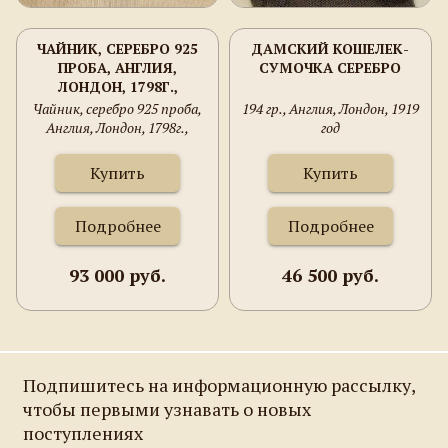
ЧАЙНИК, СЕРЕБРО 925
ДАМСКИЙ КОШЕЛЕК-
ПРОБА, АНГЛИЯ,
СУМОЧКА СЕРЕБРО
ЛОНДОН, 1798Г.,
445ГРАММА, ШИРИНА
Чайник, серебро 925 проба,
194 гр., Англия, Лондон, 1919
280ММ, ВЫСОТА
Англия, Лондон, 1798г.,
год
180ММ.
445грамма, ширина 280мм,
высота 180мм.
Купить
Купить
Подробнее
Подробнее
93 000 руб.
46 500 руб.
Подпишитесь на информационную рассылку,
чтобы первыми узнавать о новых
поступлениях