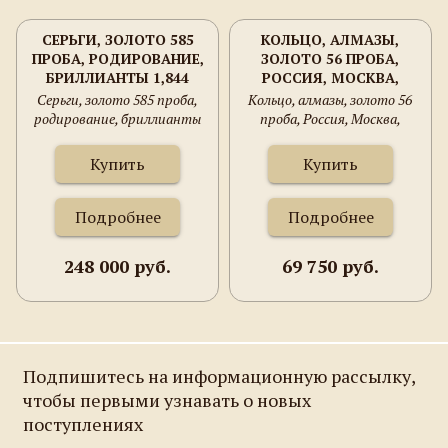
СЕРЬГИ, ЗОЛОТО 585
КОЛЬЦО, АЛМАЗЫ,
ПРОБА, РОДИРОВАНИЕ,
ЗОЛОТО 56 ПРОБА,
БРИЛЛИАНТЫ 1,844
РОССИЯ, МОСКВА,
КАРАТА, 20.3 ГРАММА,
3.4ГРАММА, 18 РАЗМЕР.
Серьги, золото 585 проба,
Кольцо, алмазы, золото 56
54ММ, ДИАМЕТР МАКС
родирование, бриллианты
проба, Россия, Москва,
11ММ.
1,844 карата, 20.3 грамма,
3.4грамма, 18 размер.
54мм, диаметр макс 11мм.
Купить
Купить
Подробнее
Подробнее
248 000 руб.
69 750 руб.
Подпишитесь на информационную рассылку,
чтобы первыми узнавать о новых
поступлениях