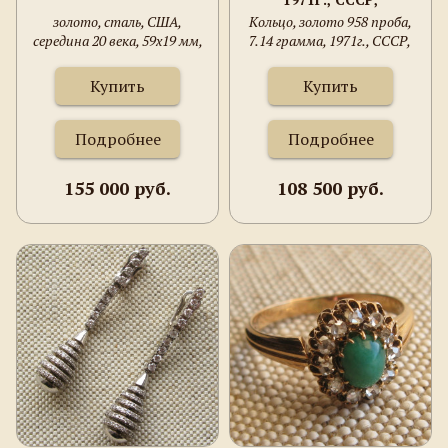
ЛЕНИНГРАД, РУССКИЕ
золото, сталь, США,
Кольцо, золото 958 проба,
САМОЦВЕТЫ, 16
середина 20 века, 59х19 мм,
7.14 грамма, 1971г., СССР,
РАЗМЕР.
18.9 гр.
Ленинград, Русские
самоцветы, 16 размер.
Купить
Купить
Подробнее
Подробнее
155 000 руб.
108 500 руб.