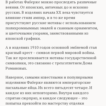
В работах Фаберже можно проследить различные
веяния. От японских, античных до и исконно
русских. В изделиях начала ХХ века чувствуется
влияние стиля ампир, и в то же время
присутствуют русские мотивы с использованием
полихромнымных эмалей и сканным орнаментом,
и цветочными узорами, заимствованными из
японской графики.
А в изделиях 1910 годов основной эмблемой стал
красный крест – символ первой мировой войны.
Так же прослеживается мотивы государственной
символики, это связанно с трехсотлетием Дома
Романовых.
Наверное, самыми известными и популярными
изделиями Фаберже являются императорские
пасхальные яйца. Их всего пятьдесят четыре. И
каждое из них неповторимо. Внутри каждого
спрятан сюрприз, и каждое следующее – это
попытка превзойти по мастерству отделки