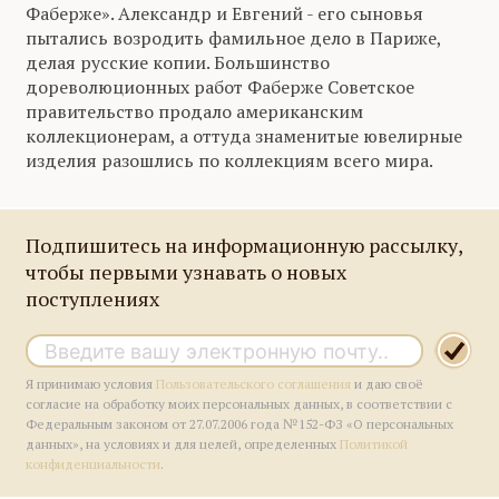
Фаберже». Александр и Евгений - его сыновья
пытались возродить фамильное дело в Париже,
делая русские копии. Большинство
дореволюционных работ Фаберже Советское
правительство продало американским
коллекционерам, а оттуда знаменитые ювелирные
изделия разошлись по коллекциям всего мира.
Подпишитесь на информационную рассылку,
чтобы первыми узнавать о новых
поступлениях
Я принимаю условия
Пользовательского соглашения
и даю своё
согласие на обработку моих персональных данных, в соответствии с
Федеральным законом от 27.07.2006 года №152-ФЗ «О персональных
данных», на условиях и для целей, определенных
Политикой
конфиденциальности
.